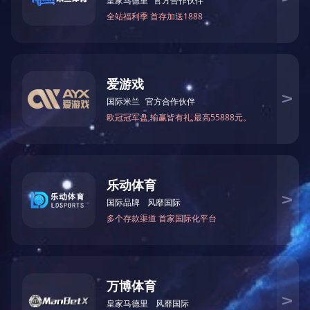
强强联合！百亿级、超大型、国际化、高标准——南香谷
云数据中心未来可期
日前，南中国区交付速度最快、优质客户云集的超大体量数据中心——南香谷
云数据中心二期项目正式签约广东浩云长盛集团。这标志着在增城这块创新沃
土上，数字经济生态圈已经形成，南香谷数字经济高地正在崛起！
2023.12.28
南香谷第四标段厂房主体结构建设招标项目公告
2021.08.19
加载更多