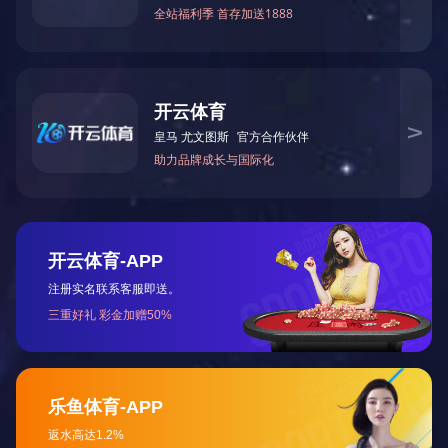
务，助力政企客户推动大数据、云应用、信息化、政务及行
业云等项目，已成为极少数同时为华为、腾讯、阿里等国内
头部云计算公司提供中大型定制云计算基地的专业服务商。
同时，集团深耕IDC产业数年，一直以构建更稳定、更绿色、
更智能、更高效的数据生态系统为目标奋力前进。
中信产业基金顺应国家战略目标，以其敏锐的洞察力，不断
发掘优质投资机会，通过对大数据行业的深刻钻研，抓住数
据市场庞大需求，通过与南方物流集团、浩云网络合作打造
南香谷云数据中心，将陆续推出的一系列支持大数据行业发
展的举措，借着国家大力推进智慧中国建设的东风，共谋发
展。
三方携手合作打造南香谷云数据中心，可谓是“强强联合”。
三方将整合优势资源，产融结合，数字赋能，通过资本和产
业的深化合作，跨地域、跨系统、跨业务的优化配置资源，
以园区运营、金融资本和数据技术的优势为广州数字经济增
长注入强劲动力。