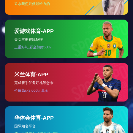
优势整合，助力大湾区数字经济提速
南方物流集团在数据中心选址上做了精心考量，最终将南香
谷云数据中心落户在广州市增城区——它地处粤港澳大湾区
几何中心点，穗莞深三城交互中心点，以及“广深港澳”科技
创新走廊重要节点，在广州东进战略轴带上，地理位置非常
重要，粤港澳大湾区时代，增城无疑是广州的“东进担当”。
电力供应是数据中心行业的关键。尤其是在数据中心需求最
高的北上广深几个核心城市，以及大湾区、长三角这些经济
发达地区，能够保证土地、电力及时供应的数据中心园区是
行业内炙手可热的宝贵资源。在南方物流集团的积极争取和
增城区政府的大力支持下，南香谷云数据中心目前已全部解
决了项目建设过程中的土地、电力、水力、能耗指标等问