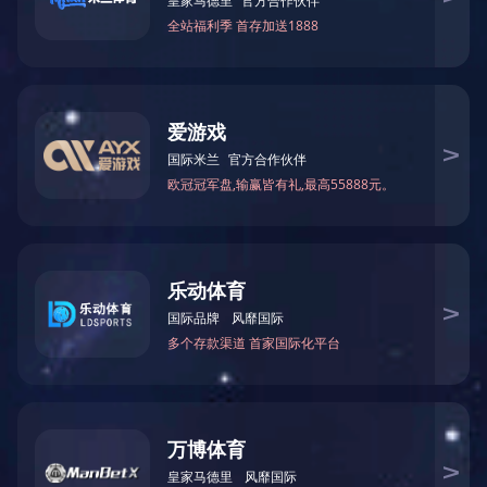
广东南方物流集团经过近三十年的砥砺前行，不断创新发
展，从传统物流到以“互联网+”、大数据作为企业发展创新的
核心动力，以打造“泛仓储产业链+生产性服务业、制造业全
覆盖平台”为企业发展战略，实现与新零售商家端、物流端的
深度融合，并与工业4.0高精尖制造业的产业链合作，形成集
电子商务、数据中心、高效物流、智能制造为一体的综合性
硬件载体平台及完善的供应链运营管理服务，此外集团积极
进入商业综合体、教育教学等产业，逐步形成了一个多元
化、规模化、宽领域发展的综合集团。目前，南方物流集团
已在全国建设了多个大型产业园区，具备丰富的园区运营管
理经验。
作为可持续性数据生态系统的实现者，连续两年成功入选广
东省高科技成长20强独角兽企业的浩云长盛集团，专注于为
互联网、科技、金融、政企类客户提供高品质的IT基础设
施、网络通信、云计算应用服务以及一站式多区域资源服