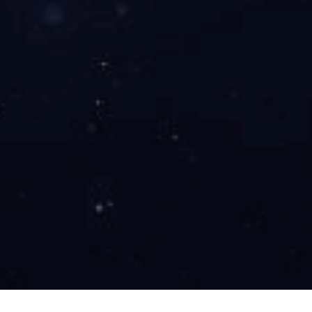
进的技术，按照最新标准全力打造一个百亿级、超大型、国
际化、高标准的绿色数据中心产业集聚基地。
金巢已筑好，就等凤来栖。南香谷云数据中心真诚期待更多
客户入驻，齐心协力，共同为大湾区数字经济建设添砖加
瓦！
分享到：
上一篇：
【招标公告】南香谷产业园宿舍楼、地下室（自编号12号
楼）室内精装修招标项目公告
下一篇：
南香谷第四标段厂房主体结构建设招标项目公告
返回