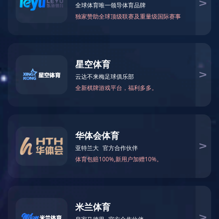
出，到2025年，全省实现5G网络城乡全覆盖，5G网络用户普
及率达80%以上，推动传统基础设施向数字化、网络化、智
慧化转型。数字经济核心产业增加值占地区生产总值比重达
到25%。
随着这些新一代信息技术的渗透融合，万物互联、数化万物
或将重塑整个产业格局和经济形态，资源配置效率和社会生
产效率大大提升，大数据与实体经济的融合应用将迎来更加
广阔的前景。
南方物流集团再次先行一步，在2018年就启动了数据中心集
群布局和建设，携手中信产业基金、浩云长盛集团、共同打
造南香谷云数据中心，将进一步推进大数据领域的发展和各
行业数字化升级，共同拥抱机遇和挑战。
强强联合，共绘大数据产业新蓝图