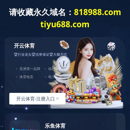
企业新闻
EN
南香谷第四标段厂房主体结构建设招标项目公告
发布时间：2021.08.19
作者：南方物流
分享到：
上一篇：
强强联合！百亿级、超大型、国际化、高标准——南香谷云
数据中心未来可期
下一篇：
南方物流集团积极组织各园区进行新冠疫苗接种