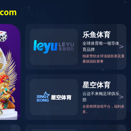
当前位置：
华体在线登录入口-华体（中国）
>
新闻
>
企业新闻
闻
主营业务
产业展望
EN
举行
南香谷产业园隆重举行。