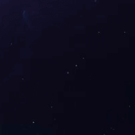
主体结构建设招标公告
more
19
>