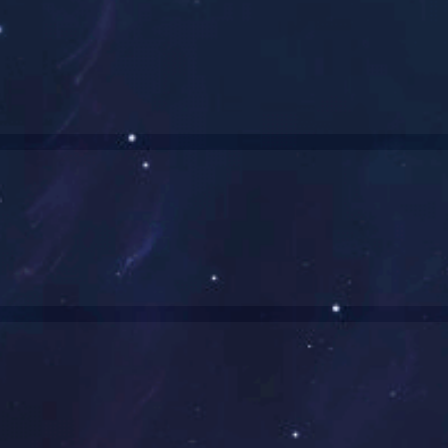
2020.12.03
关于南香谷综合物流园项目C、D、E、F、G、
示
关于南香谷综合物流园项目C、D、E、F、G、H、J、K栋水土保持设施
2020.11.23