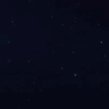
务
产业展望
华体在线登录入口-华体（中国）
数字经济
科技孵化
跨境服务
区块链