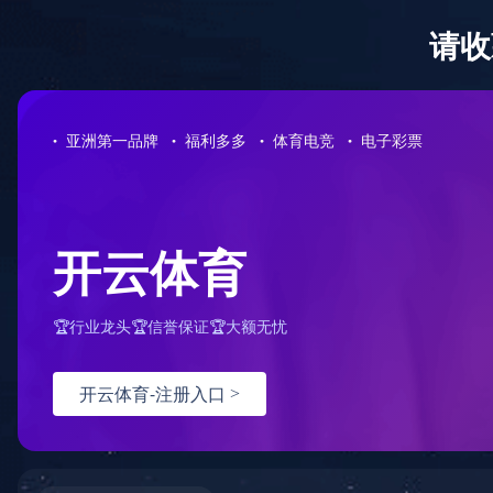
企业新闻
行业新闻
园区动态