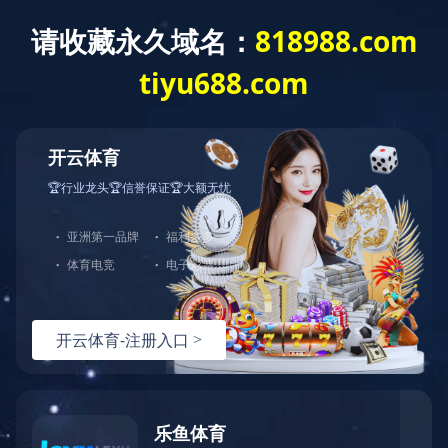
企业新闻
EN
我们的全新版官网，上线啦！
发布时间：2019.08.23
作者：南方物流
各位广东南方物流集团的新老朋友，
我们全新的官方网站已经在近日隆重上线啦！
在这里，要感谢伙伴们一直以来对广东南方物流集团的关注
与支持，
为了方便大家的使用、提高网站实用性，
我们对网站的版块内容进行了长久、全面的更新升级，新版
网站内容更加丰富，版块分类更加全面合理，细节设计更加
人性化，色彩明朗，内容专业，图文并茂地展现了广东南方