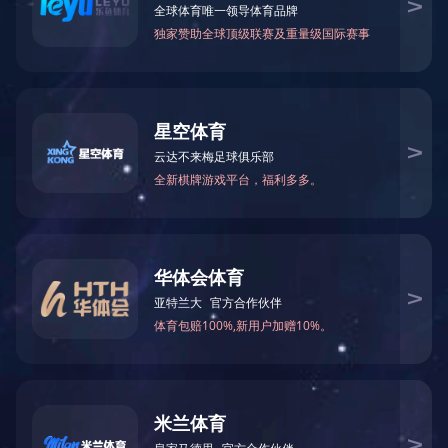
物流集团的企业风貌！
希望我们的官网能给大家带来更舒心、更便捷的访问体验！
新版官网升级具有以下特点：
一、新版官网在布局上，各板块功能明确。多窗口展示公
司品牌形象、主营业务、新闻资讯、产业服务等，方便用户
快捷获取想要了解的信息。
二、新版官网采用全新的设计风格为用户提供更佳的视觉
和浏览感受。
三、中英文同步，新版官方英文网站可以通过点击中文官
网华体在线登录入口-华体（中国）右上侧“English”按钮登
陆，或者直接输入网址//krokodilepear.com/Eindex.html登陆。
这是也是集团对外展示和交流的重要窗口，为提升集团国际